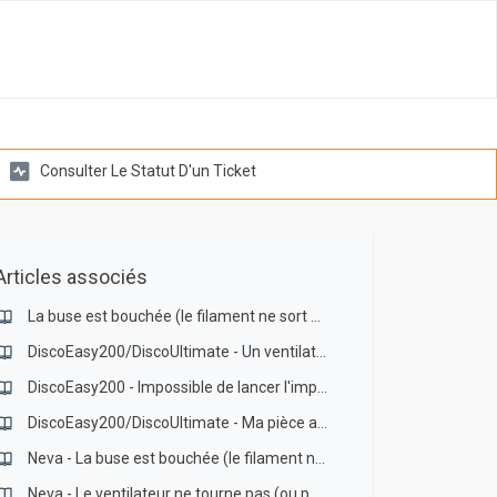
Consulter Le Statut D'un Ticket
Articles associés
La buse est bouchée (le filament ne sort plus)
DiscoEasy200/DiscoUltimate - Un ventilateur ne tourne pas (ou les deux)
DiscoEasy200 - Impossible de lancer l'impression
DiscoEasy200/DiscoUltimate - Ma pièce a un ou plusieurs décalages
Neva - La buse est bouchée (le filament ne sort plus)
Neva - Le ventilateur ne tourne pas (ou pas correctement)