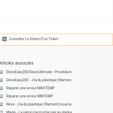
Consulter Le Statut D'un Ticket
Articles associés
DiscoEasy200/DiscoUltimate - Procédure d'entretien
DiscoEasy200 - J'ai du plastique (filament) sous la buse
Réparer une erreur MAXTEMP
Réparer une erreur MINTEMP
Neva - J'ai du plastique (filament) sous la buse
Magis - La pièce n'accroche pas au plateau (ou se décolle)