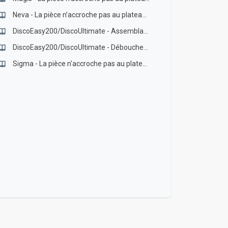
Neva - La pièce n’accroche pas au plateau (ou se décolle)
DiscoEasy200/DiscoUltimate - Assemblage buses d'impressions
DiscoEasy200/DiscoUltimate - Déboucher la buse
Sigma - La pièce n'accroche pas au plateau (ou se décolle)