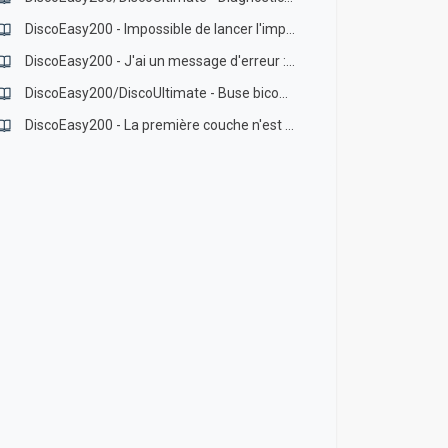
DiscoEasy200 - Impossible de lancer l'impression
DiscoEasy200 - J'ai un message d'erreur : Liste des messages d'erreur
DiscoEasy200/DiscoUltimate - Buse bicouleur - Remplacement de l'insert PTFE
DiscoEasy200 - La première couche n'est pas homogène