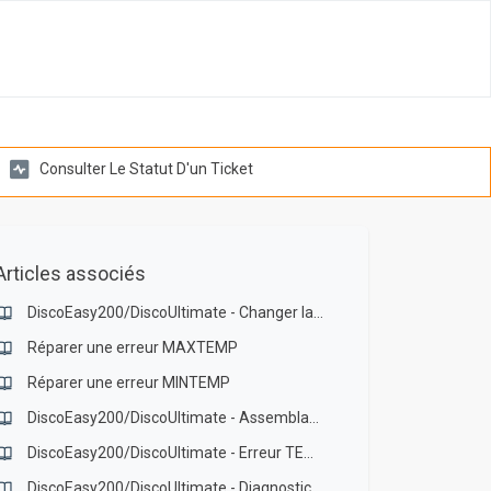
Consulter Le Statut D'un Ticket
Articles associés
DiscoEasy200/DiscoUltimate - Changer la sonde de température d'une buse bicouleur
Réparer une erreur MAXTEMP
Réparer une erreur MINTEMP
DiscoEasy200/DiscoUltimate - Assemblage buses d'impressions
DiscoEasy200/DiscoUltimate - Erreur TEMPMIN / L'imprimante n'a pas correctement détecté la tête d'impression
DiscoEasy200/DiscoUltimate - Diagnostic via Repetier-Host