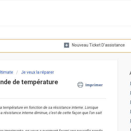
Nouveau Ticket D'assistance
ltimate
Je veux la réparer
onde de température
Imprimer
 température en fonction de sa résistance interne. Lorsque
 résistance interne diminue, c'est de cette façon que l'on sait
re imprimante, on vous a surement fourni une nouvelle sonde