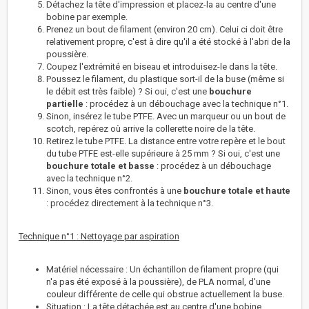
Détachez la tête d'impression et placez-la au centre d'une
bobine par exemple.
Prenez un bout de filament (environ 20 cm). Celui ci doit être
relativement propre, c'est à dire qu'il a été stocké à l'abri de la
poussière.
Coupez l'extrémité en biseau et introduisez-le dans la tête.
Poussez le filament, du plastique sort-il de la buse (même si
le débit est très faible) ? Si oui, c'est une
bouchure
partielle
: procédez à un débouchage avec la technique n°1.
Sinon, insérez le tube PTFE. Avec un marqueur ou un bout de
scotch, repérez où arrive la collerette noire de la tête.
Retirez le tube PTFE. La distance entre votre repère et le bout
du tube PTFE est-elle supérieure à 25 mm ? Si oui, c'est une
bouchure totale et basse
: procédez à un débouchage
avec la technique n°2.
Sinon, vous êtes confrontés à une
bouchure totale et haute
: procédez directement à la technique n°3.
Technique n°1 : Nettoyage par aspiration
Matériel nécessaire : Un échantillon de filament propre (qui
n'a pas été exposé à la poussière), de PLA normal, d'une
couleur différente de celle qui obstrue actuellement la buse.
Situation : La tête détachée est au centre d'une bobine.