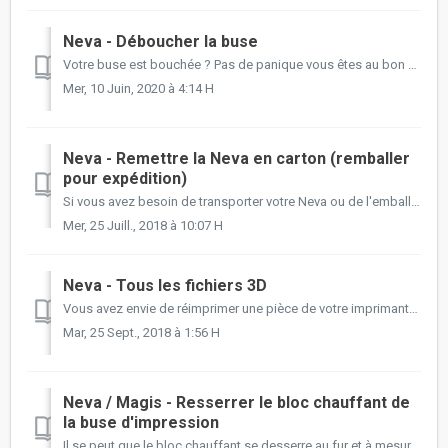
Neva - Déboucher la buse
Votre buse est bouchée ? Pas de panique vous êtes au bon endroit ! Connaissez-vous l'origine de votre bouchure ? C'est important de le savoir po...
Mer, 10 Juin, 2020 à 4:14 H
Neva - Remettre la Neva en carton (remballer
pour expédition)
Si vous avez besoin de transporter votre Neva ou de l'emballer pour une expédition, voici quelques instructions pour que son voyage se passe le mieux po...
Mer, 25 Juill., 2018 à 10:07 H
Neva - Tous les fichiers 3D
Vous avez envie de réimprimer une pièce de votre imprimante 3D préférée ? Nous avons tout préparé pour vous. C'est par ici.
Mar, 25 Sept., 2018 à 1:56 H
Neva / Magis - Resserrer le bloc chauffant de
la buse d'impression
Il se peut que le bloc chauffant se desserre au fur et à mesure de l'utilisation de l'imprimante, si celui-ci tourne sur lui même, la qualité d'...