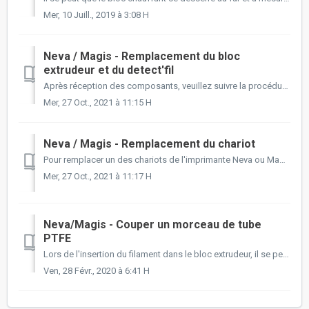
Mer, 10 Juill., 2019 à 3:08 H
Neva / Magis - Remplacement du bloc
extrudeur et du detect'fil
Après réception des composants, veuillez suivre la procédure suivante : Vous allez recevoir les composants suivant : 1 - Retirer le bloc extrudeur ...
Mer, 27 Oct., 2021 à 11:15 H
Neva / Magis - Remplacement du chariot
Pour remplacer un des chariots de l'imprimante Neva ou Magis, vous pouvez suivre cette procédure en vidéo : Vous pouvez profiter de ce remplacemen...
Mer, 27 Oct., 2021 à 11:17 H
Neva/Magis - Couper un morceau de tube
PTFE
Lors de l'insertion du filament dans le bloc extrudeur, il se peut que celui ci bloque à l'entrée, cela vient souvent de l'usure du tube PTFE. N...
Ven, 28 Févr., 2020 à 6:41 H