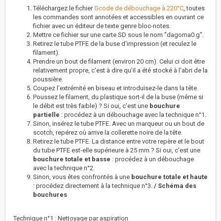
Téléchargez le fichier
Gcode de débouchage à 220°C
, toutes
les commandes sont annotées et accessibles en ouvrant ce
fichier avec un éditeur de texte genre bloc-notes.
Mettre ce fichier sur une carte SD sous le nom "dagoma0.g".
Retirez le tube PTFE de la buse d'impression (et reculez le
filament).
Prendre un bout de filament (environ 20 cm). Celui ci doit être
relativement propre, c'est à dire qu'il a été stocké à l'abri de la
poussière.
Coupez l'extrémité en biseau et introduisez-le dans la tête.
Poussez le filament, du plastique sort-il de la buse (même si
le débit est très faible) ? Si oui, c'est une
bouchure
partielle
: procédez à un débouchage avec la technique n°1.
Sinon, insérez le tube PTFE. Avec un marqueur ou un bout de
scotch, repérez où arrive la collerette noire de la tête.
Retirez le tube PTFE. La distance entre votre repère et le bout
du tube PTFE est-elle supérieure à 25 mm ? Si oui, c'est une
bouchure totale et basse
: procédez à un débouchage
avec la technique n°2.
Sinon, vous êtes confrontés à une
bouchure totale et haute
: procédez directement à la technique n°3.
/ Schéma des
bouchures
Technique n°1 : Nettoyage par aspiration