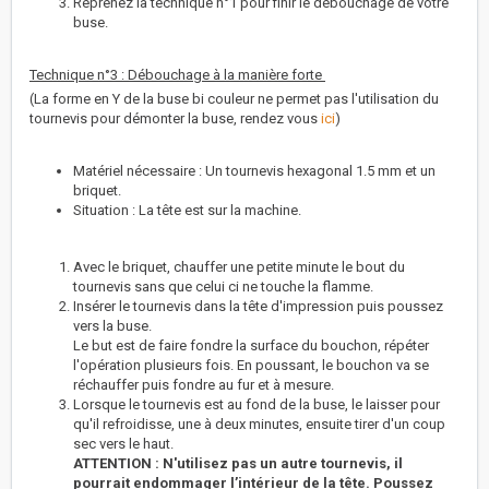
Reprenez la technique n°1 pour finir le débouchage de votre
buse.
Technique n°3 : Débouchage à la manière forte
(La forme en Y de la buse bi couleur ne permet pas l'utilisation du
tournevis pour démonter la buse, rendez vous
ici
)
Matériel nécessaire : Un tournevis hexagonal 1.5 mm et un
briquet.
Situation : La tête est sur la machine.
Avec le briquet, chauffer une petite minute le bout du
tournevis sans que celui ci ne touche la flamme.
Insérer le tournevis dans la tête d'impression puis poussez
vers la buse.
Le but est de faire fondre la surface du bouchon, répéter
l'opération plusieurs fois. En poussant, le bouchon va se
réchauffer puis fondre au fur et à mesure.
Lorsque le tournevis est au fond de la buse, le laisser pour
qu'il refroidisse, une à deux minutes, ensuite tirer d'un coup
sec vers le haut.
ATTENTION : N'utilisez pas un autre tournevis, il
pourrait endommager l’intérieur de la tête.
Poussez